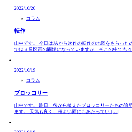
2022/10/26
コラム
転作
山中です。 今日はJAから次作の転作の地図をもらっ
では３反区画の圃場になっていますが、そこの中でも４軒
2022/10/19
コラム
ブロッコリー
山中です。 昨日、後から植えたブロッコリーたちの追
ます。 天気も良く、程よい雨にもあたってい […]