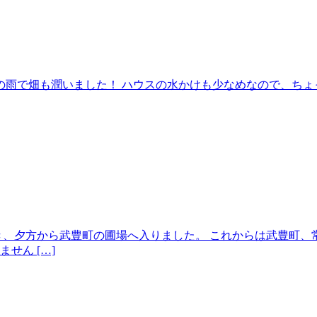
りの雨で畑も潤いました！ ハウスの水かけも少なめなので、ち
き、夕方から武豊町の圃場へ入りました。 これからは武豊町、
せん […]