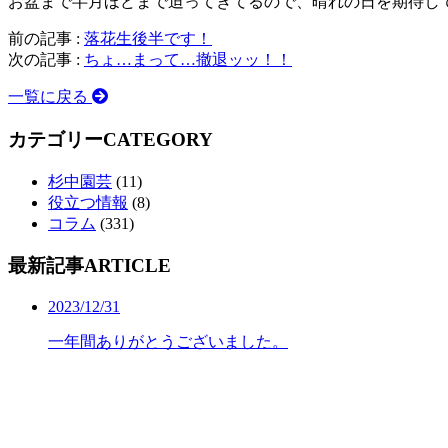
お盆まで半月ほどまで迫ってきてるので、晴れの日を期待し
前の記事 :
落花生後半です！
次の記事 :
ちょ…まって…撤退ッッ！！
一覧に戻る
カテゴリー
CATEGORY
杉中園芸
(11)
役立つ情報
(8)
コラム
(331)
最新記事
ARTICLE
2023/12/31
一年間ありがとうございました。